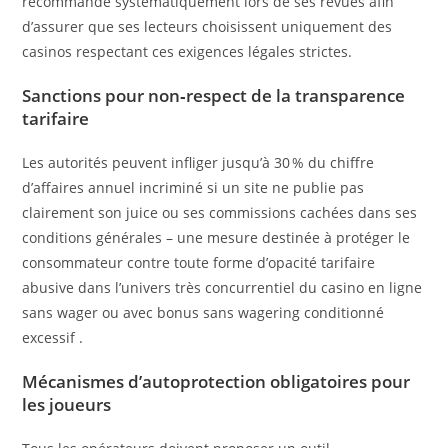
recommande systématiquement lors de ses revues afin
d’assurer que ses lecteurs choisissent uniquement des
casinos respectant ces exigences légales strictes.
Sanctions pour non‑respect de la transparence
tarifaire
Les autorités peuvent infliger jusqu’à 30 % du chiffre
d’affaires annuel incriminé si un site ne publie pas
clairement son juice ou ses commissions cachées dans ses
conditions générales – une mesure destinée à protéger le
consommateur contre toute forme d’opacité tarifaire
abusive dans l’univers très concurrentiel du casino en ligne
sans wager ou avec bonus sans wagering conditionné
excessif .
Mécanismes d’autoprotection obligatoires pour
les joueurs