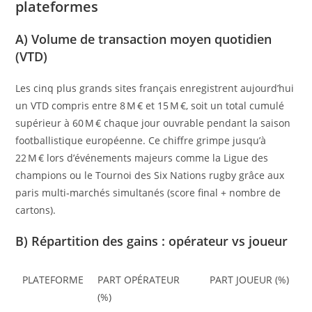
plateformes
A) Volume de transaction moyen quotidien
(VTD)
Les cinq plus grands sites français enregistrent aujourd’hui
un VTD compris entre 8 M € et 15 M €, soit un total cumulé
supérieur à 60 M € chaque jour ouvrable pendant la saison
footballistique européenne. Ce chiffre grimpe jusqu’à
22 M € lors d’événements majeurs comme la Ligue des
champions ou le Tournoi des Six Nations rugby grâce aux
paris multi‑marchés simultanés (score final + nombre de
cartons).
B) Répartition des gains : opérateur vs joueur
PLATEFORME
PART OPÉRATEUR
PART JOUEUR (%)
(%)