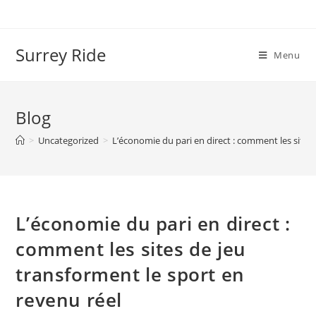
Skip
to
content
Surrey Ride
Menu
Blog
>
Uncategorized
>
L’économie du pari en direct : comment les sites
L’économie du pari en direct :
comment les sites de jeu
transforment le sport en
revenu réel