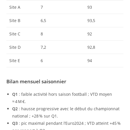
Site A
7
93
Site B
6,5
93,5
Site C
8
92
Site D
7,2
92,8
Site E
6
94
Bilan mensuel saisonnier
Q1
: faible activité hors saison football ; VTD moyen
≈ 4 M €.
Q2
: hausse progressive avec le début du championnat
national ; +28 % sur Q1.
Q3
: pic maximal pendant l’Euro2024 ; VTD atteint +45 %