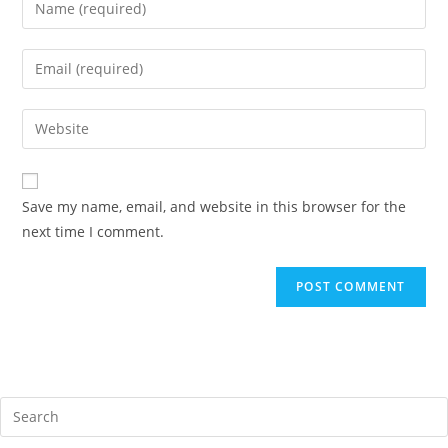
Enter
your
name
Enter
or
your
username
email
Enter
to
address
your
comment
to
website
comment
URL
Save my name, email, and website in this browser for the
(optional)
next time I comment.