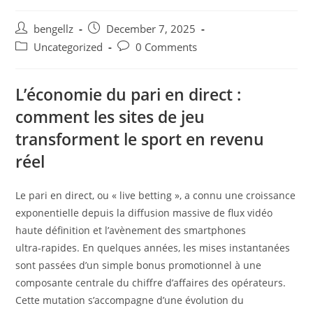
Post
Post
bengellz
December 7, 2025
author:
published:
Post
Post
Uncategorized
0 Comments
category:
comments:
L’économie du pari en direct :
comment les sites de jeu
transforment le sport en revenu
réel
Le pari en direct, ou « live betting », a connu une croissance
exponentielle depuis la diffusion massive de flux vidéo
haute définition et l’avènement des smartphones
ultra‑rapides. En quelques années, les mises instantanées
sont passées d’un simple bonus promotionnel à une
composante centrale du chiffre d’affaires des opérateurs.
Cette mutation s’accompagne d’une évolution du