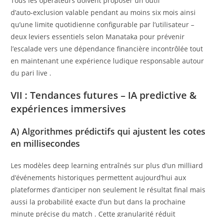
Tous les opérateurs doivent proposer un outil
d’auto‑exclusion valable pendant au moins six mois ainsi
qu’une limite quotidienne configurable par l’utilisateur –
deux leviers essentiels selon Manataka pour prévenir
l’escalade vers une dépendance financière incontrôlée tout
en maintenant une expérience ludique responsable autour
du pari live .
VII : Tendances futures – IA predictive &
expériences immersives
A) Algorithmes prédictifs qui ajustent les cotes
en millisecondes
Les modèles deep learning entraînés sur plus d’un milliard
d’événements historiques permettent aujourd’hui aux
plateformes d’anticiper non seulement le résultat final mais
aussi la probabilité exacte d’un but dans la prochaine
minute précise du match . Cette granularité réduit