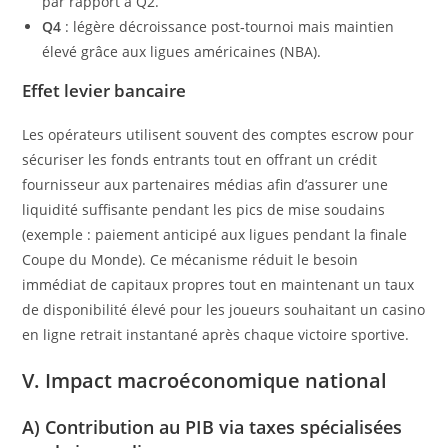
par rapport à Q2.
Q4
: légère décroissance post‑tournoi mais maintien
élevé grâce aux ligues américaines (NBA).
Effet levier bancaire
Les opérateurs utilisent souvent des comptes escrow pour
sécuriser les fonds entrants tout en offrant un crédit
fournisseur aux partenaires médias afin d’assurer une
liquidité suffisante pendant les pics de mise soudains
(exemple : paiement anticipé aux ligues pendant la finale
Coupe du Monde). Ce mécanisme réduit le besoin
immédiat de capitaux propres tout en maintenant un taux
de disponibilité élevé pour les joueurs souhaitant un casino
en ligne retrait instantané après chaque victoire sportive.
V. Impact macroéconomique national
A) Contribution au PIB via taxes spécialisées