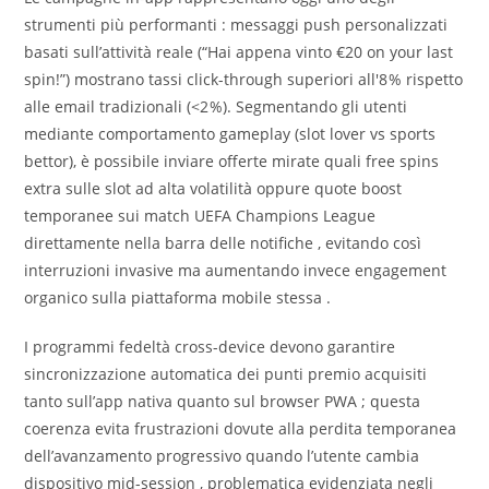
strumenti più performanti : messaggi push personalizzati
basati sull’attività reale (“Hai appena vinto €20 on your last
spin!”) mostrano tassi click-through superiori all′8 % rispetto
alle email tradizionali (<2 %). Segmentando gli utenti
mediante comportamento gameplay (slot lover vs sports
bettor), è possibile inviare offerte mirate quali free spins
extra sulle slot ad alta volatilità oppure quote boost
temporanee sui match UEFA Champions League
direttamente nella barra delle notifiche , evitando così
interruzioni invasive ma aumentando invece engagement
organico sulla piattaforma mobile stessa .
I programmi fedeltà cross-device devono garantire
sincronizzazione automatica dei punti premio acquisiti
tanto sull’app nativa quanto sul browser PWA ; questa
coerenza evita frustrazioni dovute alla perdita temporanea
dell’avanzamento progressivo quando l’utente cambia
dispositivo mid-session , problematica evidenziata negli