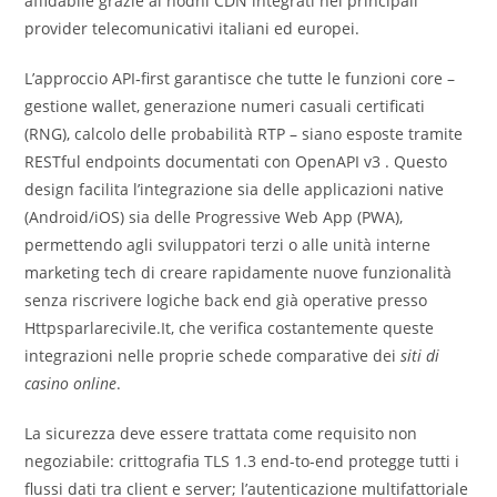
affidabile grazie ai nodhi CDN integrati nei principali
provider telecomunicativi italiani ed europei.
L’approccio API‑first garantisce che tutte le funzioni core –
gestione wallet, generazione numeri casuali certificati
(RNG), calcolo delle probabilità RTP – siano esposte tramite
RESTful endpoints documentati con OpenAPI v3 . Questo
design facilita l’integrazione sia delle applicazioni native
(Android/iOS) sia delle Progressive Web App (PWA),
permettendo agli sviluppatori terzi o alle unità interne
marketing tech di creare rapidamente nuove funzionalità
senza riscrivere logiche back end già operative presso
Httpsparlarecivile.It, che verifica costantemente queste
integrazioni nelle proprie schede comparative dei
siti di
casino online
.
La sicurezza deve essere trattata come requisito non
negoziabile: crittografia TLS 1.​3 end-to-end protegge tutti i
flussi dati tra client e server; l’autenticazione multifattoriale