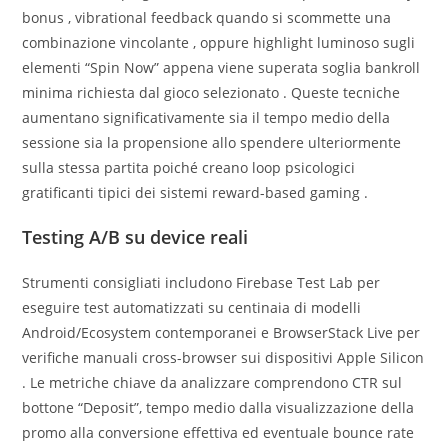
bonus , vibrational feedback quando si scommette una
combinazione vincolante , oppure highlight luminoso sugli
elementi “Spin Now” appena viene superata soglia bankroll
minima richiesta dal gioco selezionato . Queste tecniche
aumentano significativamente sia il tempo medio della
sessione sia la propensione allo spendere ulteriormente
sulla stessa partita poiché creano loop psicologici
gratificanti tipici dei sistemi reward-based gaming .
Testing A/B su device reali
Strumenti consigliati includono Firebase Test Lab per
eseguire test automatizzati su centinaia di modelli
Android/Ecosystem contemporanei e BrowserStack Live per
verifiche manuali cross-browser sui dispositivi Apple Silicon
. Le metriche chiave da analizzare comprendono CTR sul
bottone “Deposit”, tempo medio dalla visualizzazione della
promo alla conversione effettiva ed eventuale bounce rate