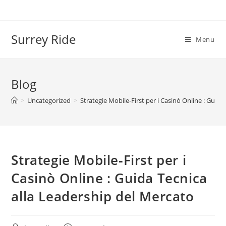
Skip
to
content
Surrey Ride
Menu
Blog
>
Uncategorized
>
Strategie Mobile‑First per i Casinò Online : Guid
Strategie Mobile‑First per i
Casinò Online : Guida Tecnica
alla Leadership del Mercato