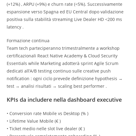
(+12%) , ARPU (+9%) e churn rate (<5%). Successivamente
espansione verso Spagna ed EU Central dopo validazione
positiva sulla stabilità streaming Live Dealer HD <200 ms
latency .
Formazione continua
Team tech parteciperanno trimestralmente a workshop
certificazionali React Native Academy & Cloud Security
Essentials while Marketing adotterà sprint Agile Scrum
dedicati all’A/B testing continuo sulle creative push
notification : ogni ciclo prevede definizione hypothesis →
test → analisi risultati → scaling best performer .
KPIs da includere nella dashboard executive
• Conversion rate Mobile vs Desktop (% )
• Lifetime Value Mobile (€ )
• Ticket medio nelle slot live dealer (€ )