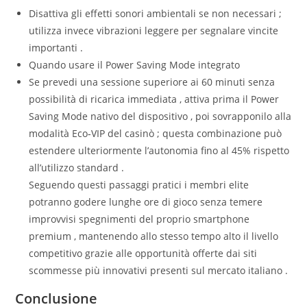
Disattiva gli effetti sonori ambientali se non necessari ;
utilizza invece vibrazioni leggere per segnalare vincite
importanti .
Quando usare il Power Saving Mode integrato
Se prevedi una sessione superiore ai 60 minuti senza
possibilità di ricarica immediata , attiva prima il Power
Saving Mode nativo del dispositivo , poi sovrapponilo alla
modalità Eco‑VIP del casinò ; questa combinazione può
estendere ulteriormente l’autonomia fino al 45% rispetto
all’utilizzo standard .
Seguendo questi passaggi pratici i membri elite
potranno godere lunghe ore di gioco senza temere
improvvisi spegnimenti del proprio smartphone
premium , mantenendo allo stesso tempo alto il livello
competitivo grazie alle opportunità offerte dai siti
scommesse più innovativi presenti sul mercato italiano .
Conclusione