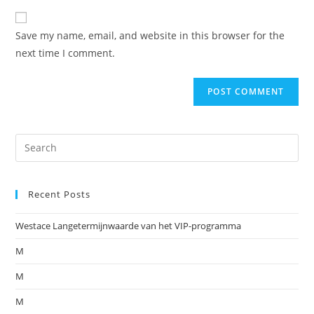
to
website
comment
URL
Save my name, email, and website in this browser for the
(optional)
next time I comment.
Recent Posts
Westace Langetermijnwaarde van het VIP-programma
M
M
M