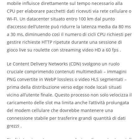
mobile influisce direttamente sul tempo necessario alla
CPU per elaborare pacchetti dati ricevuti via rete cellulare o
Wi‑Fi. Un datacenter situato entro 100 km dal punto
d’accesso dell’utente può ridurre la latenza media da 80 ms
a 30 ms, diminuendo così il numero di cicli CPU richiesti per
gestire richieste HTTP ripetute durante una sessione di
gioco live su roulette con streaming video HD a 60 fps .
Le Content Delivery Networks (CDN) svolgono un ruolo
cruciale comprimendo contenuti multimediali – immagini
PNG convertite in WebP lossless o video HLS segmentati –
prima della distribuzione verso edge node locali situati
vicino all’utente finale. Questo processo non solo velocizza il
caricamento delle slot ma limita anche l’attività prolungata
del modem cellulare che dovrebbe mantenere una
connessione stabile per trasferire grandi quantità di dati
grezzi .