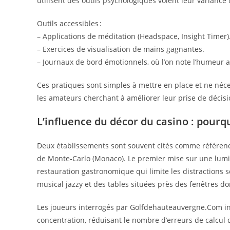
utilisent des outils psychologiques voient leur varianc
Outils accessibles :
– Applications de méditation (Headspace, Insight Timer)
– Exercices de visualisation de mains gagnantes.
– Journaux de bord émotionnels, où l’on note l’humeur 
Ces pratiques sont simples à mettre en place et ne néce
les amateurs cherchant à améliorer leur prise de décisi
L’influence du décor du casino : pour
Deux établissements sont souvent cités comme références
de Monte‑Carlo (Monaco). Le premier mise sur une lumi
restauration gastronomique qui limite les distractions s
musical jazzy et des tables situées près des fenêtres d
Les joueurs interrogés par Golfdehauteauvergne.Com in
concentration, réduisant le nombre d’erreurs de calcul 