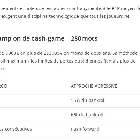
pements et note que les tables smart augmentent le RTP moyen d
s exigent une discipline technologique que tous les joueurs ne
champion de cash‑game – 280 mots
 de 5 000 € en plus de 200 000 € en moins de deux ans. Sa méthode
nkroll maximum), les limites de pertes quotidiennes (jamais plus de
nce.
RCO
APPROCHE AGRESSIVE
15 % du bankroll
6 % du bankroll
es consécutives
Push forward