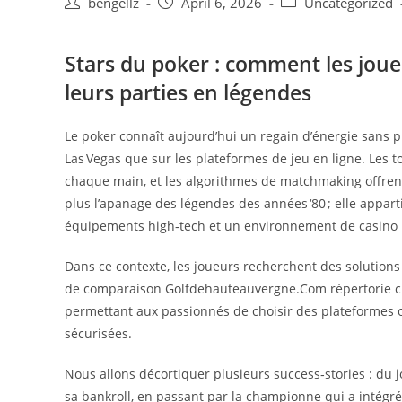
Post
Post
Post
bengellz
April 6, 2026
Uncategorized
author:
published:
category:
Stars du poker : comment les jou
leurs parties en légendes
Le poker connaît aujourd’hui un regain d’énergie sans p
Las Vegas que sur les plateformes de jeu en ligne. Les to
chaque main, et les algorithmes de matchmaking offrent 
plus l’apanage des légendes des années ‘80 ; elle appa
équipements high‑tech et un environnement de casino 
Dans ce contexte, les joueurs recherchent des solutions 
de comparaison Golfdehauteauvergne.Com répertorie c
permettant aux passionnés de choisir des plateformes où 
sécurisées.
Nous allons décortiquer plusieurs success‑stories : du j
sa bankroll, en passant par la championne qui a intégr