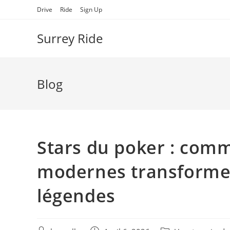
Skip
Drive
Ride
Sign Up
to
content
Surrey Ride
Blog
Stars du poker : comm
modernes transformen
légendes