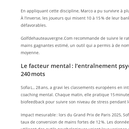
En appliquant cette discipline, Marco a pu survivre à p
À l’inverse, les joueurs qui misent 10 à 15 % de leur ban
défavorables.
Golfdehauteauvergne.Com recommande de suivre le ratio
mains gagnantes estimé, un outil qui a permis à de nombr
moyenne.
Le facteur mental : l’entraînement ps
240 mots
Sofia L., 28 ans, a gravi les classements européens en in
coaching mental. Chaque matin, elle pratique 15 minute
biofeedback pour suivre son niveau de stress pendant l
Impact mesurable : lors du Grand Prix de Paris 2025, S
taux de conversion de mains fortes de 12 %. Les donn