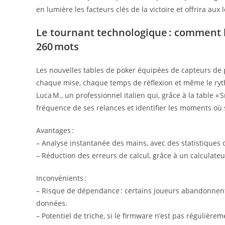
en lumière les facteurs clés de la victoire et offrira au
Le tournant technologique : comment l
260 mots
Les nouvelles tables de poker équipées de capteurs de p
chaque mise, chaque temps de réflexion et même le ry
Luca M., un professionnel italien qui, grâce à la table «
fréquence de ses relances et identifier les moments où s
Avantages :
– Analyse instantanée des mains, avec des statistiques d
– Réduction des erreurs de calcul, grâce à un calculateu
Inconvénients :
– Risque de dépendance : certains joueurs abandonnent l
données.
– Potentiel de triche, si le firmware n’est pas régulièrem