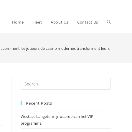
Toggle
Home
Fleet
About Us
Contact Us
website
 : comment les joueurs de casino modernes transforment leurs parties en l
search
Recent Posts
Westace Langetermijnwaarde van het VIP-
programma