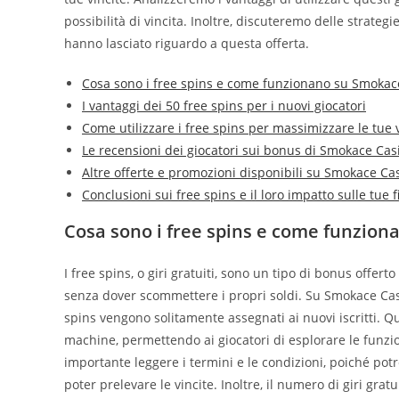
possibilità di vincita. Inoltre, discuteremo delle strategi
hanno lasciato riguardo a questa offerta.
Cosa sono i free spins e come funzionano su Smokac
I vantaggi dei 50 free spins per i nuovi giocatori
Come utilizzare i free spins per massimizzare le tue 
Le recensioni dei giocatori sui bonus di Smokace Cas
Altre offerte e promozioni disponibili su Smokace Ca
Conclusioni sui free spins e il loro impatto sulle tue 
Cosa sono i free spins e come funzio
I free spins, o giri gratuiti, sono un tipo di bonus offer
senza dover scommettere i propri soldi. Su Smokace Casi
spins vengono solitamente assegnati ai nuovi iscritti. Que
machine, permettendo ai giocatori di esplorare le funzion
importante leggere i termini e le condizioni, poiché po
poter prelevare le vincite. Inoltre, il numero di giri gra