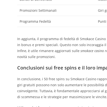
Promozioni Settimanali
Giri 
Programma Fedeltà
Punti
In aggiunta, il programma di fedeltà di Smokace Casino p
in bonus e premi speciali. Questo non solo incoraggia il 
Infine, è utile rimanere aggiornati sulle
smokace casino r
novità sulle promozioni.
Conclusioni sui free spins e il loro imp
In conclusione, i 50 free spins su Smokace Casino rappr
giri gratuiti possono non solo aumentare le possibilità d
coinvolgente. Tuttavia, è fondamentale approcciarsi al g
di scommessa e le strategie per massimizzare le vincite