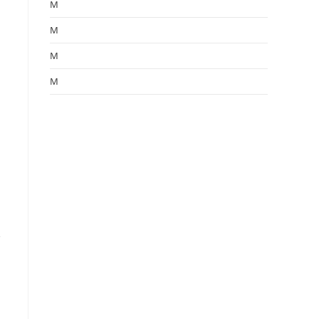
M
M
M
M
e