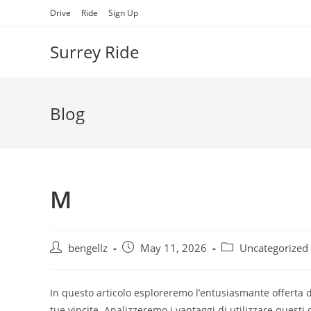
Skip
Drive
Ride
Sign Up
to
content
Surrey Ride
Blog
M
Post
Post
Post
bengellz
May 11, 2026
Uncategorized
author:
published:
category:
In questo articolo esploreremo l’entusiasmante offerta 
tue vincite. Analizzeremo i vantaggi di utilizzare questi 