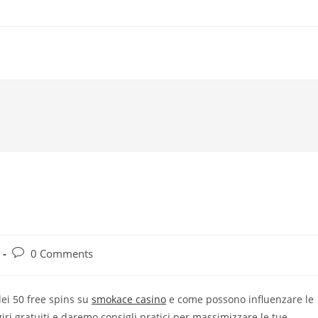
Post
0 Comments
comments:
dei 50 free spins su
smokace casino
e come possono influenzare le
giri gratuiti e daremo consigli pratici per massimizzare le tue