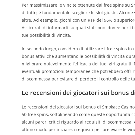
Per massimizzare le vincite ottenute dai free spins su 
di tutto, è fondamentale scegliere le slot giuste. Alcune s
altre. Ad esempio, giochi con un RTP del 96% o superiore
Assicurati di informarti su quali slot sono idonee per i t
tue possibilità di vincita.
In secondo luogo, considera di utilizzare i free spins in
bonus attivi che aumentano le possibilità di vincita dur
migliorare notevolmente l’efficacia dei tuoi giri gratuiti
eventuali promozioni temporanee che potrebbero offrirti
di scommessa per evitare di perdere il controllo delle t
Le recensioni dei giocatori sui bonus 
Le recensioni dei giocatori sui bonus di Smokace Casino
50 free spins, sottolineando come queste opportunità co
alcuni pareri critici riguardo ai requisiti di scommessa.
ottimo modo per iniziare, i requisiti per prelevare le vi