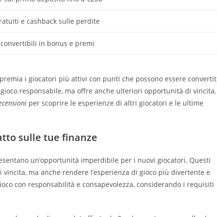
gratuiti e cashback sulle perdite
 convertibili in bonus e premi
remia i giocatori più attivi con punti che possono essere convertit
gioco responsabile, ma offre anche ulteriori opportunità di vincita.
ecensioni
per scoprire le esperienze di altri giocatori e le ultime
atto sulle tue finanze
esentano un’opportunità imperdibile per i nuovi giocatori. Questi
i vincita, ma anche rendere l’esperienza di gioco più divertente e
ioco con responsabilità e consapevolezza, considerando i requisiti
.