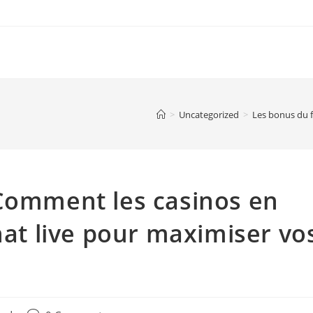
>
Uncategorized
>
Les bonus du f
 Comment les casinos en
hat live pour maximiser vo