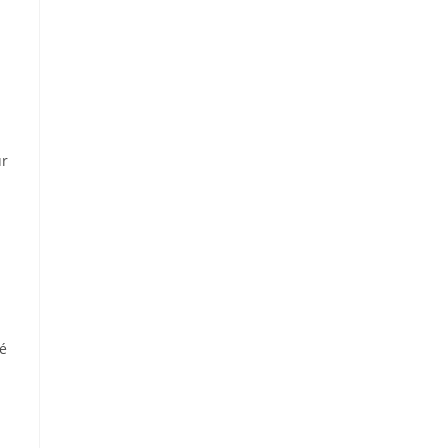
ur
pé