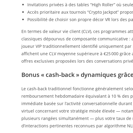
Invitations privées à des tables “High Roller” où se
Accès prioritaire aux tournois “Crypto Jackpot” propo
Possibilité de choisir son propre décor VR lors des p
En termes de valeur vie client (CLV), ces programmes at
classiques dépourvus de composante communicative : a
joueur VIP traditionnellement identifié uniquement par 
affichent une CLV moyenne supérieure à €25 000 grâce a
offres exclusives proposées lors des conversations priv
Bonus « cash‑back » dynamiques grâce
Le cash‑back traditionnel fonctionne généralement sel
remboursement hebdomadaire équivalant à 10 % des pert
immédiate basée sur l’activité conversationnelle durant
virtuel concernant votre stratégie misée élevée — not
plusieurs rangées simultanément — plus votre taux 
d’interactions pertinentes reconnues par algorithme NLP