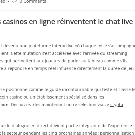
Post
zed
0 Comments
comments:
asinos en ligne réinventent le chat live
il est devenu une plateforme interactive où chaque mise s’accompagn
ent. Cette mutation s’est accélérée avec l’arrivée du streaming
és qui permettent aux joueurs de parler au tableau comme s’ils
ité à répondre en temps réel influence directement la durée de jeu
se positionne comme le guide incontournable qui teste et classe l
coin casino ou un établissement spécialisé dans les
clairé. Découvrez dès maintenant notre sélection via ce
crypto
que le dialogue en direct devient partie intégrante de l’expérience
 le secteur pendant les cinq prochaines années : personnalisation