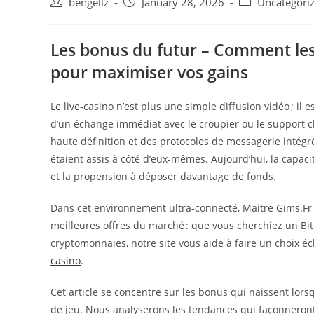
Post
Post
Post
bengellz
January 28, 2026
Uncategori
author:
published:
category:
Les bonus du futur – Comment les c
pour maximiser vos gains
Le live‑casino n’est plus une simple diffusion vidéo ; 
d’un échange immédiat avec le croupier ou le support cli
haute définition et des protocoles de messagerie intégr
étaient assis à côté d’eux-mêmes. Aujourd’hui, la capac
et la propension à déposer davantage de fonds.
Dans cet environnement ultra‑connecté, Maitre Gims.Fr 
meilleures offres du marché : que vous cherchiez un Bit
cryptomonnaies, notre site vous aide à faire un choix é
casino
.
Cet article se concentre sur les bonus qui naissent lors
de jeu. Nous analyserons les tendances qui façonneront