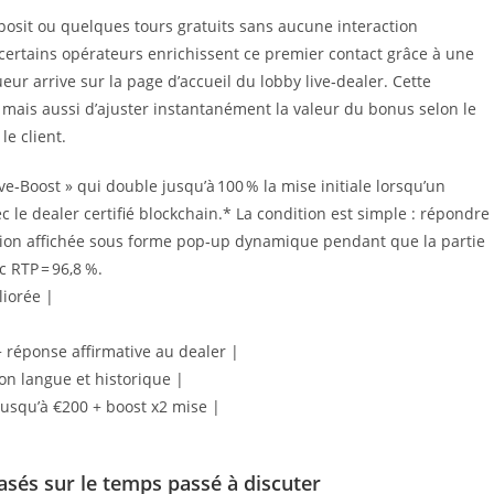
posit ou quelques tours gratuits sans aucune interaction
, certains opérateurs enrichissent ce premier contact grâce à une
ueur arrive sur la page d’accueil du lobby live‑dealer. Cette
mais aussi d’ajuster instantanément la valeur du bonus selon le
le client.
e‑Boost » qui double jusqu’à 100 % la mise initiale lorsqu’un
 le dealer certifié blockchain.* La condition est simple : répondre
tation affichée sous forme pop‑up dynamique pendant que la partie
 RTP = 96,8 %.
liorée |
 réponse affirmative au dealer |
n langue et historique |
Jusqu’à €200 + boost x2 mise |
sés sur le temps passé à discuter