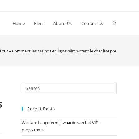
Toggle
Home
Fleet
About Us
Contact Us
website
utur – Comment les casinos en ligne réinventent le chat live pour maximiser
search
s
Recent Posts
Westace Langetermijnwaarde van het VIP-
programma