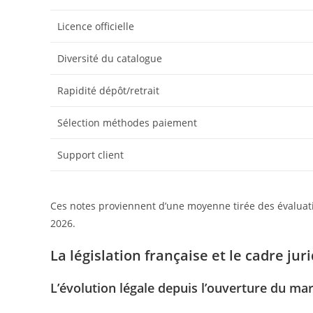
Licence officielle
Diversité du catalogue
Rapidité dépôt/retrait
Sélection méthodes paiement
Support client
Ces notes proviennent d’une moyenne tirée des évaluat
2026.
La législation française et le cadre jur
L’évolution légale depuis l’ouverture du ma