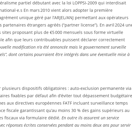
ralisme partiel débutant avec la loi LOPPSI‑2009 qui interdisait
 national·e.s En mars 2010 vient alors adopter la première
n agrément unique géré par l’ARJEL/ANJ permettant aux opérateurs
es partenaires étrangers agréés (“partner license”). En avril 2024 un
es sites proposant plus de €5 000 mensuels sous forme virtuelle
iscale afin que leurs contribuables puissent déclarer correctement
uvelle modification n’a été annoncée mais le gouvernement surveille
ls”, dont certains pourraient être intégrés dans une éventuelle mise à
 plusieurs dispositifs obligatoires : auto‑exclusion permanente via
aires fixables par défaut afin d’éviter tout dépassement budgétair
mes aux directives européennes FATF incluant surveillance temps
nce fiscale garantissant qu’au moins 30 % des gains supérieurs au
s fiscaux via formulaire dédié.
En outre ils assurent un service
 avec réponses écrites conservées pendant au moins deux ans pour servir