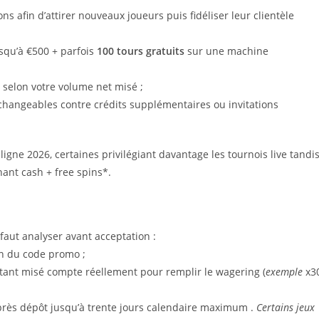
s afin d’attirer nouveaux joueurs puis fidéliser leur clientèle
squ’à €500 + parfois
100 tours gratuits
sur une machine
selon votre volume net misé ;
hangeables contre crédits supplémentaires ou invitations
igne 2026, certaines privilégiant davantage les tournois live tandi
ant cash + free spins*.
faut analyser avant acceptation :
n du code promo ;
ant misé compte réellement pour remplir le wagering (
exemple
x3
rès dépôt jusqu’à trente jours calendaire maximum .
Certains jeux