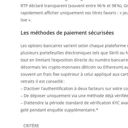
RTP déclaré transparent (souvent entre 96 % et 98 %). G
rapidement afficher uniquement vos titres favoris : « je
live ».
Les méthodes de paiement sécurisées
Les options bancaires varient selon chaque plateforme
plusieurs portefeuilles électroniques tels que Skrill ou
tout en limitant l’exposition directe du numéro bancai
désormais les crypto‑monnaies (Bitcoin ou Ethereum) av
souvent un frais fixe supérieur à celui appliqué aux cart
retraits il est conseillé :
– D’activer l’authentification à deux facteurs sur votre c
– De déposer uniquement via une méthode déjà vérifiée 
– D’attendre la période standard de vérification KYC av
gelé pendant enquête supplémentaire.*
CRITÈRE