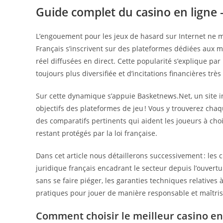
Guide complet du casino en ligne 
L’engouement pour les jeux de hasard sur Internet ne m
Français s’inscrivent sur des plateformes dédiées aux m
réel diffusées en direct. Cette popularité s’explique pa
toujours plus diversifiée et d’incitations financières très 
Sur cette dynamique s’appuie Basketnews.Net, un site i
objectifs des plateformes de jeu ! Vous y trouverez ch
des comparatifs pertinents qui aident les joueurs à cho
restant protégés par la loi française.
Dans cet article nous détaillerons successivement : les c
juridique français encadrant le secteur depuis l’ouvertu
sans se faire piéger, les garanties techniques relatives à
pratiques pour jouer de manière responsable et maîtris
Comment choisir le meilleur casino en