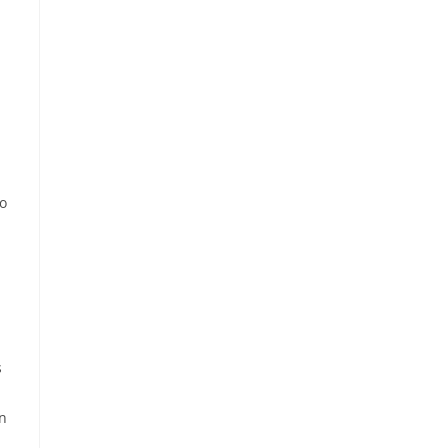
no
s
n