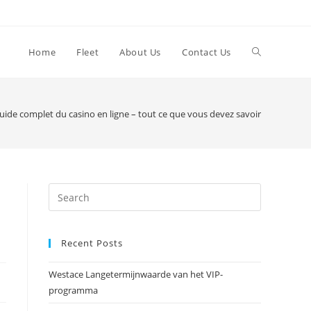
Toggle
Home
Fleet
About Us
Contact Us
website
uide complet du casino en ligne – tout ce que vous devez savoir
search
Recent Posts
Westace Langetermijnwaarde van het VIP-
programma