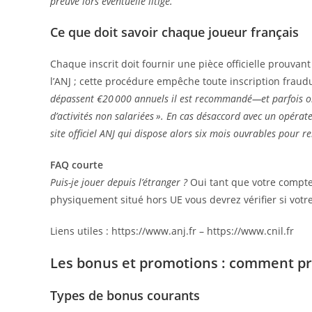
preuve lors éventuelle litige.
Ce que doit savoir chaque joueur français
Chaque inscrit doit fournir une pièce officielle prouva
l’ANJ ; cette procédure empêche toute inscription fraud
dépassent €20 000 annuels il est recommandé—et parfois obl
d’activités non salariées ». En cas désaccord avec un opérat
site officiel ANJ qui dispose alors six mois ouvrables pour r
FAQ courte
Puis-je jouer depuis l’étranger ?
Oui tant que votre compte 
physiquement situé hors UE vous devrez vérifier si votr
Liens utiles : https://www.anj.fr – https://www.cnil.fr
Les bonus et promotions : comment pr
Types de bonus courants