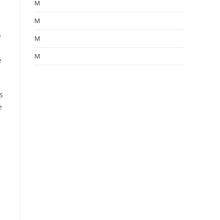
M
M
e
M
M
e
s
e