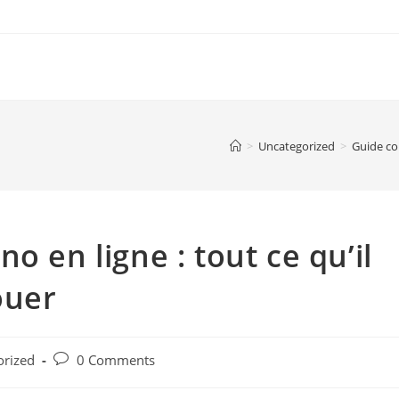
>
Uncategorized
>
Guide com
o en ligne : tout ce qu’il
ouer
Post
orized
0 Comments
comments: