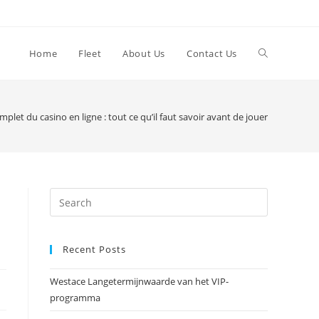
Toggle
Home
Fleet
About Us
Contact Us
website
plet du casino en ligne : tout ce qu’il faut savoir avant de jouer
search
Recent Posts
Westace Langetermijnwaarde van het VIP-
programma