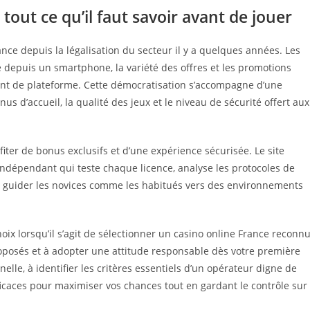
tout ce qu’il faut savoir avant de jouer
nce depuis la légalisation du secteur il y a quelques années. Les
 depuis un smartphone, la variété des offres et les promotions
t de plateforme. Cette démocratisation s’accompagne d’une
us d’accueil, la qualité des jeux et le niveau de sécurité offert aux
iter de bonus exclusifs et d’une expérience sécurisée. Le site
dépendant qui teste chaque licence, analyse les protocoles de
 de guider les novices comme les habitués vers des environnements
oix lorsqu’il s’agit de sélectionner un casino online France reconnu
oposés et à adopter une attitude responsable dès votre première
le, à identifier les critères essentiels d’un opérateur digne de
ficaces pour maximiser vos chances tout en gardant le contrôle sur