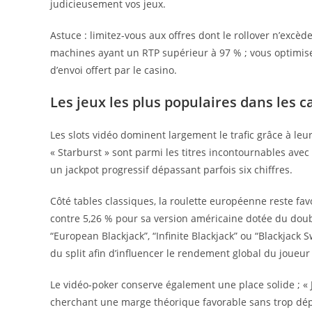
judicieusement vos jeux.
Astuce : limitez-vous aux offres dont le rollover n’excède
machines ayant un RTP supérieur à 97 % ; vous optimisez
d’envoi offert par le casino.
Les jeux les plus populaires dans les c
Les slots vidéo dominent largement le trafic grâce à leu
« Starburst » sont parmi les titres incontournables av
un jackpot progressif dépassant parfois six chiffres.
Côté tables classiques, la roulette européenne reste fav
contre 5,26 % pour sa version américaine dotée du doubl
“European Blackjack”, “Infinite Blackjack” ou “Blackjac
du split afin d’influencer le rendement global du joueu
Le vidéo‑poker conserve également une place solide ; « 
cherchant une marge théorique favorable sans trop dépe