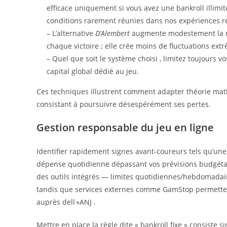
efficace uniquement si vous avez une bankroll illimi
conditions rarement réunies dans nos expériences ré
– L’alternative
D’Alembert
augmente modestement la mis
chaque victoire ; elle crée moins de fluctuations ex
– Quel que soit le système choisi , limitez toujours 
capital global dédié au jeu.
Ces techniques illustrent comment adapter théorie math
consistant à poursuivre désespérément ses pertes.
Gestion responsable du jeu en ligne
Identifier rapidement signes avant-coureurs tels qu’un
dépense quotidienne dépassant vos prévisions budgétair
des outils intégrés — limites quotidiennes/hebdomadai
tandis que services externes comme GamStop permettent 
auprès dell »ANJ .
Mettre en place la règle dite « bankroll fixe » consist