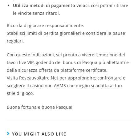
Utilizza metodi di pagamento veloci
, così potrai ritirare
le vincite senza ritardi.
Ricorda di giocare responsabilmente.
Stabilisci limiti di perdita giornalieri e considera le pause
regolari.
Con queste indicazioni, sei pronto a vivere l’emozione dei
tavoli live VIP, godendo dei bonus di Pasqua più allettanti e
della sicurezza offerta da piattaforme certificate.
Visita Reseauvoltaire.Net per approfondire, confrontare e
scegliere il casinò non AAMS che meglio si adatta al tuo
stile di gioco.
Buona fortuna e buona Pasqua!
YOU MIGHT ALSO LIKE