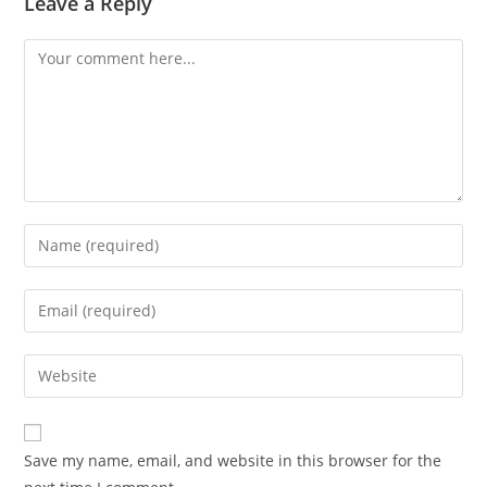
Leave a Reply
Comment
Enter
your
name
Enter
or
your
username
email
Enter
to
address
your
comment
to
website
comment
URL
Save my name, email, and website in this browser for the
(optional)