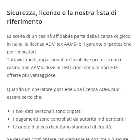
Sicurezza, licenze e la nostra lista di
riferimento
La scelta di un casinò affidabile parte dalla licenza di gioco.
In Italia, la licenza ADM (ex AAMS) è il garante di protezione
per i giocatori.
Tuttavia, molti appassionati di tavoli live preferiscono i
casino non AAMS, dove le restrizioni sono minori e le
offerte più vantaggiose.
Quando un operatore possiede una licenza ADM, puoi
essere certo che:
i tuoi dati personali sono criptati;
i pagamenti sono controllati da autorità indipendenti;
le quote di gioco rispettano standard di equità.
Se desideri confrontare rapidamente le opzioni più sicure,