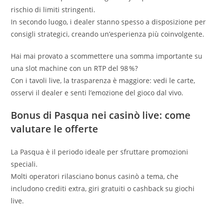
rischio di limiti stringenti.
In secondo luogo, i dealer stanno spesso a disposizione per
consigli strategici, creando un’esperienza più coinvolgente.
Hai mai provato a scommettere una somma importante su
una slot machine con un RTP del 98 %?
Con i tavoli live, la trasparenza è maggiore: vedi le carte,
osservi il dealer e senti l’emozione del gioco dal vivo.
Bonus di Pasqua nei casinò live: come
valutare le offerte
La Pasqua è il periodo ideale per sfruttare promozioni
speciali.
Molti operatori rilasciano bonus casinò a tema, che
includono crediti extra, giri gratuiti o cashback su giochi
live.