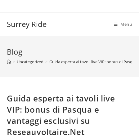
Skip
to
content
Surrey Ride
Menu
Blog
>
Uncategorized
>
Guida esperta ai tavoli live VIP: bonus di Pasqua
Guida esperta ai tavoli live
VIP: bonus di Pasqua e
vantaggi esclusivi su
Reseauvoltaire.Net