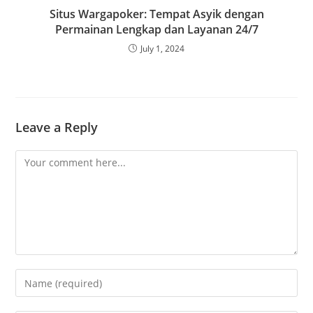
Situs Wargapoker: Tempat Asyik dengan
Permainan Lengkap dan Layanan 24/7
July 1, 2024
Leave a Reply
Comment
Enter
your
name