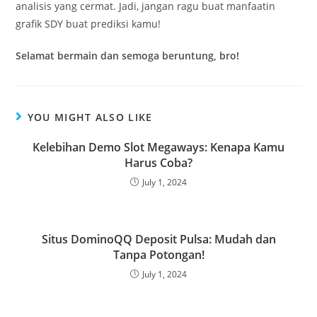
analisis yang cermat. Jadi, jangan ragu buat manfaatin
grafik SDY buat prediksi kamu!
Selamat bermain dan semoga beruntung, bro!
YOU MIGHT ALSO LIKE
Kelebihan Demo Slot Megaways: Kenapa Kamu
Harus Coba?
July 1, 2024
Situs DominoQQ Deposit Pulsa: Mudah dan
Tanpa Potongan!
July 1, 2024