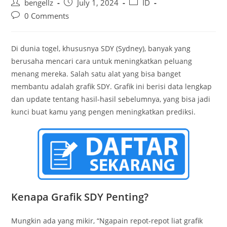
Post
Post
Post
bengellz
July 1, 2024
ID
author:
published:
category:
Post
0 Comments
comments:
Di dunia togel, khususnya SDY (Sydney), banyak yang
berusaha mencari cara untuk meningkatkan peluang
menang mereka. Salah satu alat yang bisa banget
membantu adalah grafik SDY. Grafik ini berisi data lengkap
dan update tentang hasil-hasil sebelumnya, yang bisa jadi
kunci buat kamu yang pengen meningkatkan prediksi.
Kenapa Grafik SDY Penting?
Mungkin ada yang mikir, “Ngapain repot-repot liat grafik