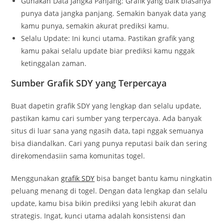
Gunakan Data Jangka Panjang: Grafik yang baik biasanya
punya data jangka panjang. Semakin banyak data yang
kamu punya, semakin akurat prediksi kamu.
Selalu Update: Ini kunci utama. Pastikan grafik yang
kamu pakai selalu update biar prediksi kamu nggak
ketinggalan zaman.
Sumber Grafik SDY yang Terpercaya
Buat dapetin grafik SDY yang lengkap dan selalu update,
pastikan kamu cari sumber yang terpercaya. Ada banyak
situs di luar sana yang ngasih data, tapi nggak semuanya
bisa diandalkan. Cari yang punya reputasi baik dan sering
direkomendasiin sama komunitas togel.
Menggunakan
grafik SDY
bisa banget bantu kamu ningkatin
peluang menang di togel. Dengan data lengkap dan selalu
update, kamu bisa bikin prediksi yang lebih akurat dan
strategis. Ingat, kunci utama adalah konsistensi dan