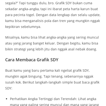
segala?” Tapi tunggu dulu, bro. Grafik SDY bukan cuma
sekadar angka-angka, tapi ini ibarat peta harta karun buat
para pecinta togel. Dengan data lengkap dan selalu update,
kamu bisa menganalisis pola dan tren yang mungkin nggak
kepikiran sebelumnya.
Misalnya, kamu bisa lihat angka-angka yang sering muncul
atau yang jarang banget keluar. Dengan begitu, kamu bisa
bikin strategi yang lebih jitu dan nggak asal nebak doang.
Cara Membaca Grafik SDY
Buat kamu yang baru pertama kali ngeliat grafik SDY,
mungkin agak bingung. Tapi tenang, sebenarnya nggak
susah kok. Berikut langkah-langkah simple buat baca grafik
SDY:
Perhatikan Angka Tertinggi dan Terendah: Lihat angka
mana yang paling sering muncul dan mana yang jarang