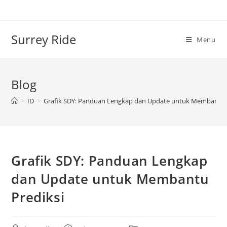
Skip
to
content
Surrey Ride
Menu
Blog
>
ID
>
Grafik SDY: Panduan Lengkap dan Update untuk Membantu 
Grafik SDY: Panduan Lengkap
dan Update untuk Membantu
Prediksi