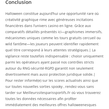
Conclusion
Halloween constitue aujourd’hui une opportunité rare où
créativité graphique rime avec généreuses incitations
financières dans l’univers casino en ligne. Grâce aux
comparatifs détaillés présentés ici—graphismes immersifs,
mécanismes uniques comme les tours gratuits cercueil ou
wild fantôme—les joueurs peuvent identifier rapidement
quel titre correspond à leurs attentes stratégiques.| La
vigilance reste toutefois indispensable : choisir uniquement
parmi les opérateurs ayant passé nos contrôles stricts
autour du RNG·sécurité·RGPD garantit non seulement
divertissement mais aussi protection juridique solide.|
Pour rester informé(e) sur les scores actualisés ainsi que
sur toutes nouvelles sorties spooky , rendez-vous sans
tarder sur Meilleurssitesparissportifs.Fr où vous trouverez
toutes les données nécessaires afin profiter
immédiatement des meilleures offres halloweenesques