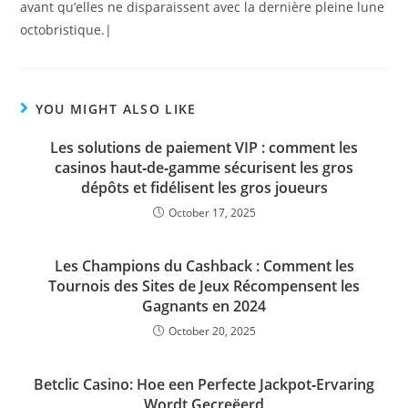
avant qu’elles ne disparaissent avec la dernière pleine lune
octobristique.|
YOU MIGHT ALSO LIKE
Les solutions de paiement VIP : comment les
casinos haut‑de‑gamme sécurisent les gros
dépôts et fidélisent les gros joueurs
October 17, 2025
Les Champions du Cashback : Comment les
Tournois des Sites de Jeux Récompensent les
Gagnants en 2024
October 20, 2025
Betclic Casino: Hoe een Perfecte Jackpot‑Ervaring
Wordt Gecreëerd