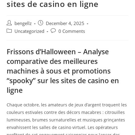
sites de casino en ligne
Post
Post
bengellz
December 4, 2025
author:
published:
Post
Post
Uncategorized
0 Comments
category:
comments:
Frissons d’Halloween – Analyse
comparative des meilleures
machines à sous et promotions
“spooky” sur les sites de casino en
ligne
Chaque octobre, les amateurs de jeux d’argent troquent les
couleurs estivales contre des décors macabres : citrouilles
lumineuses, brumes surnaturelles et musiques grinçantes
envahissent les salles de casino virtuel. Les opérateurs
profitent de cet engouement saisonnier pour lancer des