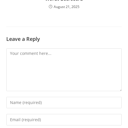
August 21, 2025
Leave a Reply
Comment
Enter
your
name
Enter
or
your