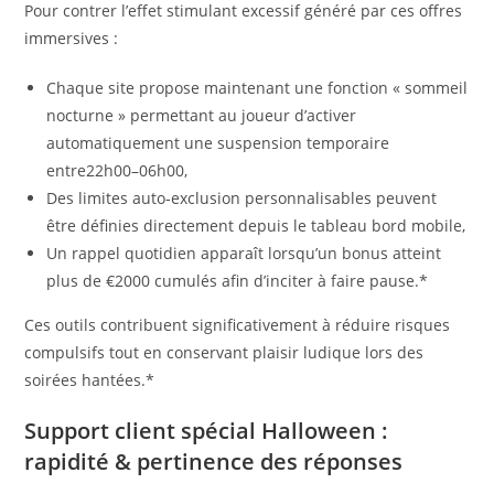
Pour contrer l’effet stimulant excessif généré par ces offres
immersives :
Chaque site propose maintenant une fonction « sommeil
nocturne » permettant au joueur d’activer
automatiquement une suspension temporaire
entre22h00–06h00,
Des limites auto‑exclusion personnalisables peuvent
être définies directement depuis le tableau bord mobile,
Un rappel quotidien apparaît lorsqu’un bonus atteint
plus de €2000 cumulés afin d’inciter à faire pause.*
Ces outils contribuent significativement à réduire risques
compulsifs tout en conservant plaisir ludique lors des
soirées hantées.*
Support client spécial Halloween :
rapidité & pertinence des réponses