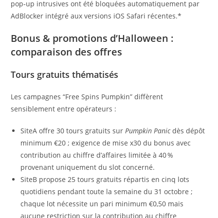
pop‑up intrusives ont été bloquées automatiquement par
AdBlocker intégré aux versions iOS Safari récentes.*
Bonus & promotions d’Halloween :
comparaison des offres
Tours gratuits thématisés
Les campagnes “Free Spins Pumpkin” diffèrent
sensiblement entre opérateurs :
SiteA offre 30 tours gratuits sur
Pumpkin Panic
dès dépôt
minimum €20 ; exigence de mise x30 du bonus avec
contribution au chiffre d’affaires limitée à 40 %
provenant uniquement du slot concerné.
SiteB propose 25 tours gratuits répartis en cinq lots
quotidiens pendant toute la semaine du 31 octobre ;
chaque lot nécessite un pari minimum €0,50 mais
aucune restriction sur la contribution au chiffre