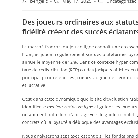
Post
Post
Post
bengellz
May 17, 2025
Uncategorized
author:
published:
category:
Des joueurs ordinaires aux statu
fidélité créent des succès éclata
Le marché français du jeu en ligne connaît une croissan
Français jouent régulièrement sur des plateformes agréée
annuelle moyenne de 12 %. Dans ce contexte hyper‑compé
taux de redistribution (RTP) ou des jackpots affichés en 
principal pour retenir les joueurs, augmenter leur duré
et lucrative.
C’est dans cette dynamique que le site d’évaluation M
identifier le
meilleur casino en ligne
et guider les joueurs
notamment notre lien d’ancrage vers le guide complet :
concrets où la loyauté a débloqué des avantages exclus
Nous analyserons sept axes essentiels : les fondations