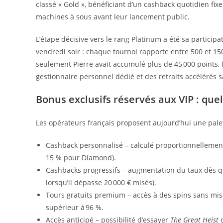
classé « Gold », bénéficiant d’un cashback quotidien fix
machines à sous avant leur lancement public.
L’étape décisive vers le rang Platinum a été sa partici
vendredi soir : chaque tournoi rapporte entre 500 et 15
seulement Pierre avait accumulé plus de 45 000 points, 
gestionnaire personnel dédié et des retraits accélérés 
Bonus exclusifs réservés aux VIP : quel
Les opérateurs français proposent aujourd’hui une pale
Cashback personnalisé – calculé proportionnellemen
15 % pour Diamond).
Cashbacks progressifs – augmentation du taux dès qu
lorsqu’il dépasse 20 000 € misés).
Tours gratuits premium – accès à des spins sans mise 
supérieur à 96 %.
Accès anticipé – possibilité d’essayer
The Great Heist