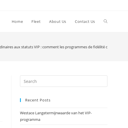
Toggle
Home
Fleet
About Us
Contact Us
website
dinaires aux statuts VIP : comment les programmes de fidélité créent des s
search
Recent Posts
Westace Langetermijnwaarde van het VIP-
programma