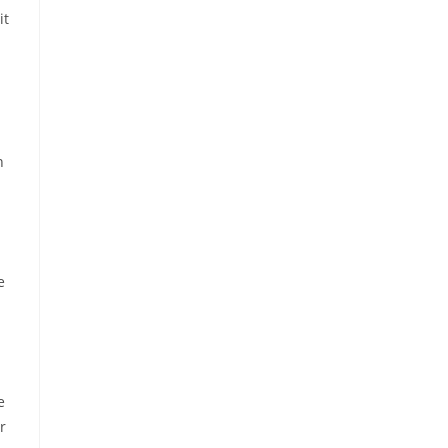
it
n
e
e
r