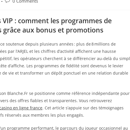
Post
0 Comments
comments:
ts VIP : comment les programmes de
nts grâce aux bonus et promotions
ce soutenue depuis plusieurs années : plus de 8 millions de
s par l’ARJEL et les chiffres d’activité affichent une hausse
titif, les opérateurs cherchent à se différencier au‑delà du simp
tête d’affiche. Les programmes de fidélité sont devenus le levier
e de vie et transformer un dépôt ponctuel en une relation durable
aison Blanche.Fr se positionne comme référence indépendante pour
 vers des offres fiables et transparentes. Vous retrouverez
casino en ligne france
. Cet article s’appuie sur des témoignages
ifs réservés aux membres les plus engagés.
 d’un programme performant, le parcours du joueur occasionnel au