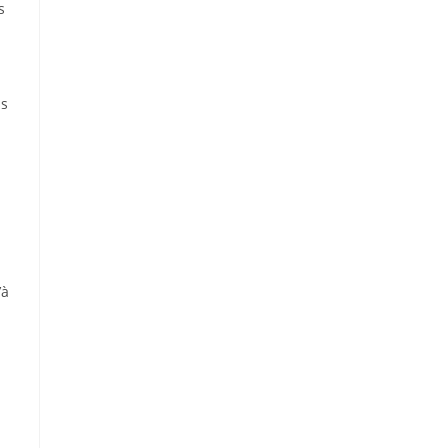
s
is
’à