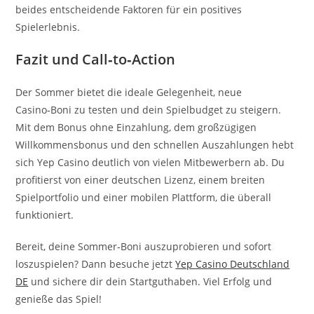
beides entscheidende Faktoren für ein positives
Spielerlebnis.
Fazit und Call‑to‑Action
Der Sommer bietet die ideale Gelegenheit, neue
Casino‑Boni zu testen und dein Spielbudget zu steigern.
Mit dem Bonus ohne Einzahlung, dem großzügigen
Willkommensbonus und den schnellen Auszahlungen hebt
sich Yep Casino deutlich von vielen Mitbewerbern ab. Du
profitierst von einer deutschen Lizenz, einem breiten
Spielportfolio und einer mobilen Plattform, die überall
funktioniert.
Bereit, deine Sommer‑Boni auszuprobieren und sofort
loszuspielen? Dann besuche jetzt
Yep Casino Deutschland
DE
und sichere dir dein Startguthaben. Viel Erfolg und
genieße das Spiel!