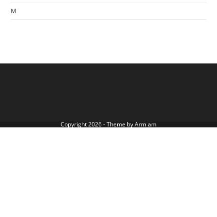
M
Copyright 2026 - Theme by
Armiam