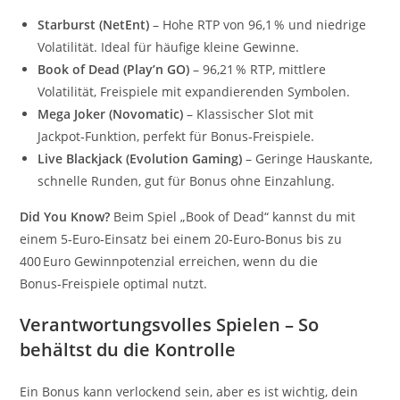
Starburst (NetEnt)
– Hohe RTP von 96,1 % und niedrige
Volatilität. Ideal für häufige kleine Gewinne.
Book of Dead (Play’n GO)
– 96,21 % RTP, mittlere
Volatilität, Freispiele mit expandierenden Symbolen.
Mega Joker (Novomatic)
– Klassischer Slot mit
Jackpot‑Funktion, perfekt für Bonus‑Freispiele.
Live Blackjack (Evolution Gaming)
– Geringe Hauskante,
schnelle Runden, gut für Bonus ohne Einzahlung.
Did You Know?
Beim Spiel „Book of Dead“ kannst du mit
einem 5‑Euro‑Einsatz bei einem 20‑Euro‑Bonus bis zu
400 Euro Gewinnpotenzial erreichen, wenn du die
Bonus‑Freispiele optimal nutzt.
Verantwortungsvolles Spielen – So
behältst du die Kontrolle
Ein Bonus kann verlockend sein, aber es ist wichtig, dein