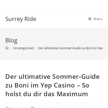
Skip
to
content
Surrey Ride
Menu
Blog
>
Uncategorized
>
Der ultimative Sommer‑Guide zu Boni im Yep Ca
Der ultimative Sommer‑Guide
zu Boni im Yep Casino – So
holst du dir das Maximum