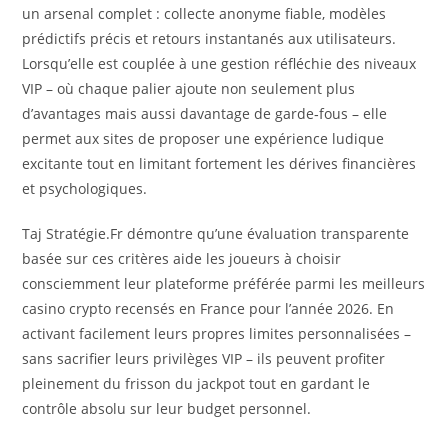
un arsenal complet : collecte anonyme fiable, modèles
prédictifs précis et retours instantanés aux utilisateurs.
Lorsqu’elle est couplée à une gestion réfléchie des niveaux
VIP – où chaque palier ajoute non seulement plus
d’avantages mais aussi davantage de garde‑fous – elle
permet aux sites de proposer une expérience ludique
excitante tout en limitant fortement les dérives financières
et psychologiques.
Taj Stratégie.Fr démontre qu’une évaluation transparente
basée sur ces critères aide les joueurs à choisir
consciemment leur plateforme préférée parmi les meilleurs
casino crypto recensés en France pour l’année 2026. En
activant facilement leurs propres limites personnalisées –
sans sacrifier leurs privilèges VIP – ils peuvent profiter
pleinement du frisson du jackpot tout en gardant le
contrôle absolu sur leur budget personnel.