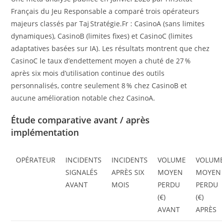
Français du Jeu Responsable a comparé trois opérateurs
majeurs classés par Taj Stratégie.Fr : CasinoA (sans limites
dynamiques), CasinoB (limites fixes) et CasinoC (limites
adaptatives basées sur IA). Les résultats montrent que chez
CasinoC le taux d’endettement moyen a chuté de 27 %
après six mois d’utilisation continue des outils
personnalisés, contre seulement 8 % chez CasinoB et
aucune amélioration notable chez CasinoA.
Étude comparative avant / après
implémentation
OPÉRATEUR
INCIDENTS
INCIDENTS
VOLUME
VOLUM
SIGNALÉS
APRÈS SIX
MOYEN
MOYEN
AVANT
MOIS
PERDU
PERDU
(€)
(€)
AVANT
APRÈS