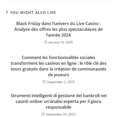
YOU MIGHT ALSO LIKE
Black Friday dans l’univers du Live Casino :
Analyse des offres les plus spectaculaires de
l’année 2024
January 10, 2026
Comment les fonctionnalités sociales
transforment les casinos en ligne : le rôle clé des
tours gratuits dans la création de communautés
de joueurs
September 2, 2025
Strumenti intelligenti di gestione del bankroll nei
casinò online: un’analisi esperta per il gioco
responsabile
September 25, 2025