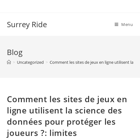
Skip
to
content
Surrey Ride
Menu
Blog
>
Uncategorized
>
Comment les sites de jeux en ligne utilisent la s
Comment les sites de jeux en
ligne utilisent la science des
données pour protéger les
joueurs ?: limites