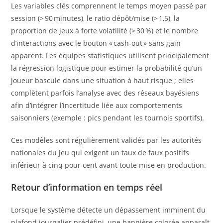
Les variables clés comprennent le temps moyen passé par
session (> 90 minutes), le ratio dépôt/mise (> 1,5), la
proportion de jeux à forte volatilité (> 30 %) et le nombre
d’interactions avec le bouton « cash‑out » sans gain
apparent. Les équipes statistiques utilisent principalement
la régression logistique pour estimer la probabilité qu’un
joueur bascule dans une situation à haut risque ; elles
complètent parfois l’analyse avec des réseaux bayésiens
afin d’intégrer l’incertitude liée aux comportements
saisonniers (exemple : pics pendant les tournois sportifs).
Ces modèles sont régulièrement validés par les autorités
nationales du jeu qui exigent un taux de faux positifs
inférieur à cinq pour cent avant toute mise en production.
Retour d’information en temps réel
Lorsque le système détecte un dépassement imminent du
plafond journalier prédéfini, une bannière colorée apparaît