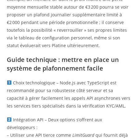
moyenne mensuelle stable autour de €3 200 pourra se voir
proposer un plafond journalier supplémentaire limité à
€2 000 pendant une période promotionnelle ; il conserve
toutefois la possibilité « reverrouiller » ses propres limites
via le tableau de configuration personnel, même si son
statut évoluerait vers Platine ultérieurement.
Guide technique : mettre en place un
système de plafonnement facile
Choix technologique – Node.js avec TypeScript est
recommandé pour sa robustesse côté serveur et sa
capacité à gérer facilement les appels API asynchrones vers
les services tiers spécialisés dans la vérification KYC/AML.
Intégration API – Deux options s’offrent aux
développeurs :
– Utiliser une API tierce comme
LimitGuard
qui fournit déjà