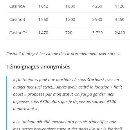
CasinoA
1 842
1 830
4 250
4 120
CasinoB
1 560
1 200
3 980
3 450
CasinoC*
1 470
720
3·720
2·410
CasinoC a intégré le système décrit précédemment avec succès.
Témoignages anonymisés
« J’ai toujours joué aux machines à sous Starburst avec un
budget mensuel strict… Après avoir activé la fonction « limit
boost » proposée par mon statut Or, j’ai pu garder mes
dépenses sous €300 alors que je dépassais souvent €600
auparavant ».
« Le tableau détaillé mensuel m’a permis d’identifier que
mes pertes provenaient surtout des paris live sur le football