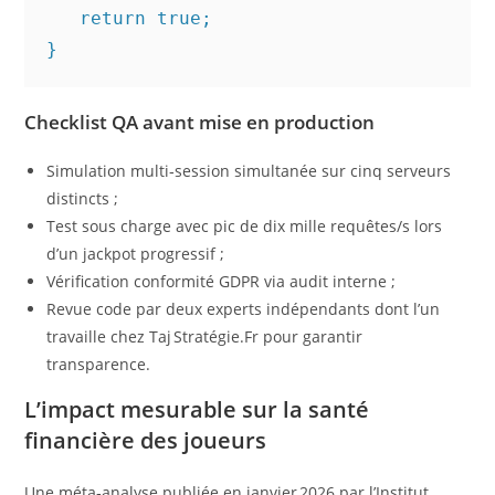
   return true;

Checklist QA avant mise en production
Simulation multi‑session simultanée sur cinq serveurs
distincts ;
Test sous charge avec pic de dix mille requêtes/s lors
d’un jackpot progressif ;
Vérification conformité GDPR via audit interne ;
Revue code par deux experts indépendants dont l’un
travaille chez Taj Stratégie.Fr pour garantir
transparence.
L’impact mesurable sur la santé
financière des joueurs
Une méta‑analyse publiée en janvier 2026 par l’Institut