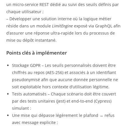
un micro‑service REST dédié au suivi des seuils définis par
chaque utilisateur ;
– Développer une solution interne où la logique métier
réside dans un module
LimitEngine
exposé via GraphQL afin
d’assurer une réponse ultra‑rapide lors du processus de
mise ou dépôt instantané.
Points clés à implémenter
Stockage GDPR – Les seuils personnalisés doivent être
chiffrés au repos (AES‑256) et associés à un identifiant
pseudonymisé afin que aucune donnée personnelle ne
soit exploitable hors contexte d’utilisation légitime.
Tests automatisés – Chaque scénario doit être couvert
par des tests unitaires (Jest) et end‑to‑end (Cypress)
simulant :
Une mise qui dépasse légèrement le plafond → refus
avec message explicite ;