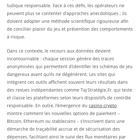
ludique responsable. Face à ces défis, les opérateurs ne
peuvent plus se contenter d’approches anecdotiques ; ils
doivent adopter une méthode scientifique rigoureuse afin
de concilier plaisir du jeu et prévention des comportements
à risque.
Dans ce contexte, le recours aux données devient
incontournable : chaque session génère des traces
anonymisées qui permettent d’identifier les schémas de jeu
dangereux avant qu’ils ne dégénèrent. Les sites qui
intègrent ces outils affichent souvent leurs résultats dans
des revues indépendantes comme Taj Stratégie.Fr, qui teste
et classe les plateformes selon leurs dispositifs de contrôle
responsable. En outre, l’émergence du
casino crypto
montre comment les nouvelles options de paiement –
Bitcoin, Ethereum ou stablecoins – s’inscrivent dans une
démarche de traçabilité accrue et de sécurisation des
dépenses, facilitant ainsi le suivi des flux monétaires par