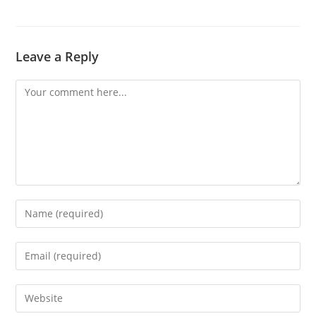
Leave a Reply
Comment
Enter
your
name
Enter
or
your
username
email
Enter
to
address
your
comment